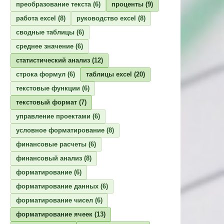
преобразование текста
(6)
проценты
(9)
работа excel
(8)
руководство excel
(8)
сводные таблицы
(6)
среднее значение
(6)
статистический анализ
(12)
строка формул
(6)
таблицы excel
(20)
текстовые функции
(6)
текстовый формат
(7)
управление проектами
(6)
условное форматирование
(8)
финансовые расчеты
(6)
финансовый анализ
(8)
форматирование
(6)
форматирование данных
(6)
форматирование чисел
(6)
форматирование ячеек
(13)