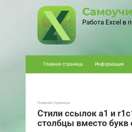
Перейти
Самоучи
к
контенту
Работа Excel в
Главная страница
Информация
Главная страница
Стили ссылок а1 и r1c1
столбцы вместо букв