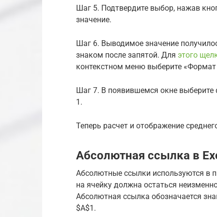
Шаг 5. Подтвердите выбор, нажав кноп
значение.
Шаг 6. Выводимое значение получилос
знаком после запятой. Для
этого щел
контекстном меню выберите «Формат
Шаг 7. В появившемся окне выберите
1.
Теперь расчет и отображение среднег
Абсолютная ссылка в Ex
Абсолютные ссылки используются в п
на ячейку должна остаться неизменно
Абсолютная ссылка обозначается знак
$A$1.