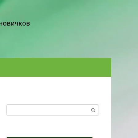
 новичков
Поиск: