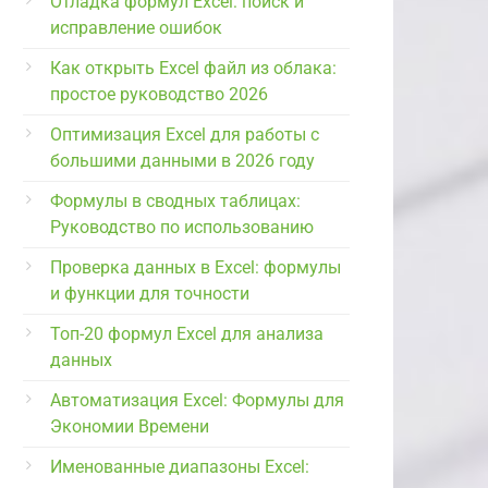
Отладка формул Excel: поиск и
исправление ошибок
Как открыть Excel файл из облака:
простое руководство 2026
Оптимизация Excel для работы с
большими данными в 2026 году
Формулы в сводных таблицах:
Руководство по использованию
Проверка данных в Excel: формулы
и функции для точности
Топ-20 формул Excel для анализа
данных
Автоматизация Excel: Формулы для
Экономии Времени
Именованные диапазоны Excel: