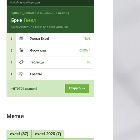
Файл
Главная
Формулы
=ДОБРО_ПОЖАЛОВАТЬ(«Брин Гвелл»)
Брин
Гвелл
Самоучитель по Excel для всех уровней
📗
Уроки Excel
1
TRUE
🔢
Формулы
2
=СУММ()
📋
Таблицы
3
OK
💡
Советы
4
→
Открыть →
=ИТОГО(знания)
Метки
excel
(87)
excel 2026
(7)