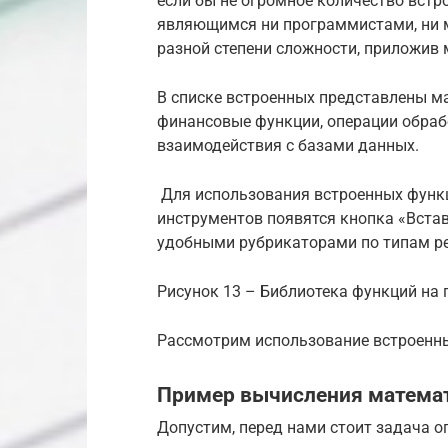
если бы не огромное количество встр
являющимся ни программистами, ни 
разной степени сложности, приложив
В списке встроенных представлены ма
финансовые функции, операции обрабо
взаимодействия с базами данных.
Для использования встроенных функц
инструментов появятся кнопка «Встав
удобными рубрикаторами по типам р
Рисунок 13 – Библиотека функций на
Рассмотрим использование встроенны
Пример вычисления матема
Допустим, перед нами стоит задача о