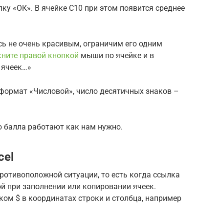
ку «ОК». В ячейке C10 при этом появится среднее
ь не очень красивым, ограничим его одним
кните правой кнопкой
мыши по ячейке и в
 ячеек…»
 формат «Числовой», число десятичных знаков –
о балла работают как нам нужно.
cel
ротивоположной ситуации, то есть когда ссылка
й при заполнении или копировании ячеек.
ом $ в координатах строки и столбца, например