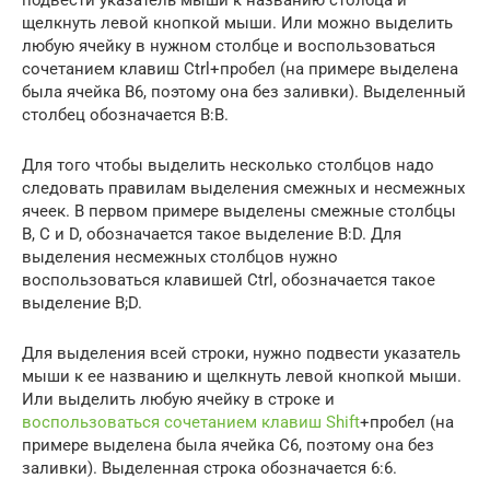
подвести указатель мыши к названию столбца и
щелкнуть левой кнопкой мыши. Или можно выделить
любую ячейку в нужном столбце и воспользоваться
сочетанием клавиш Ctrl+пробел (на примере выделена
была ячейка B6, поэтому она без заливки). Выделенный
столбец обозначается B:B.
Для того чтобы выделить несколько столбцов надо
следовать правилам выделения смежных и несмежных
ячеек. В первом примере выделены смежные столбцы
B, C и D, обозначается такое выделение B:D. Для
выделения несмежных столбцов нужно
воспользоваться клавишей Ctrl, обозначается такое
выделение B;D.
Для выделения всей строки, нужно подвести указатель
мыши к ее названию и щелкнуть левой кнопкой мыши.
Или выделить любую ячейку в строке и
воспользоваться сочетанием клавиш Shift
+пробел (на
примере выделена была ячейка С6, поэтому она без
заливки). Выделенная строка обозначается 6:6.