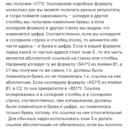
мы получим =C1*2. Скопировав подобную формулу
несколько раз вы можете получить разные результаты
и тогда поймете зависимость – копируя в другой
столбец мы получаем изменение буквы, а если
копируем формулу в другую строку мы видим, что
изменяется цифра. Соответственно, если вы копируете
в соседнюю строку и столбец (поле), то меняются обе
части адреса – и буква и цифра. Если в вашей формуле
перед какой то частью адреса стоит знак $ , то эта часть
является абсолютной ссылкой на строку или столбец.
Например копируя ту же формулу =$A1*2 из ячейки B1, в
C1 мы получим то же самое, т.к. должны была
поменяться буква, но не поменялась т.к. ссылка на нее
абсолютная. Если скопируем формулу =A$1*2 из ячейки
B1, в C2, то она превратится в =B$1*2. Ссылка
копировалась и в соседний столбец и в соседнюю
строку, соответственно, при копировании, должны
были поменяться и буква и цифра , но поменялась
только буква, потому, что ссылка на нее относительная
. Для обычных задач использовать знак $ и делать
ссылки абсолютными не обязательно, если вы конечно