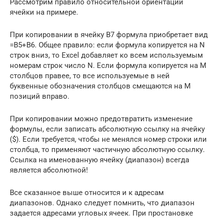
Рассмотрим правило относительной ориентации
ячейки на примере.
При копировании в ячейку В7 формула приобретает вид
=В5+В6. Общее правило: если формула копируется на N
строк вниз, то Excel добавляет ко всем используемым
номерам строк число N. Если формула копируется на M
столбцов правее, то все используемые в ней
буквенные обозначения столбцов смещаются на М
позиций вправо.
При копировании можно предотвратить изменение
формулы, если записать абсолютную ссылку на ячейку
($). Если требуется, чтобы не менялся номер строки или
столбца, то применяют частичную абсолютную ссылку.
Ссылка на именованную ячейку (диапазон) всегда
является абсолютной!
Все сказанное выше относится и к адресам
диапазонов. Однако следует помнить, что диапазон
задается адресами угловых ячеек. При простановке