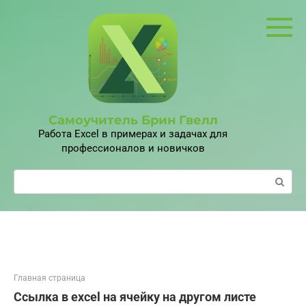
Перейти
к
контенту
Самоучитель Брин Гвелл
Работа Excel в примерах и задачах для
профессионалов и новичков
Поиск:
Главная страница
Ссылка в excel на ячейку на другом листе