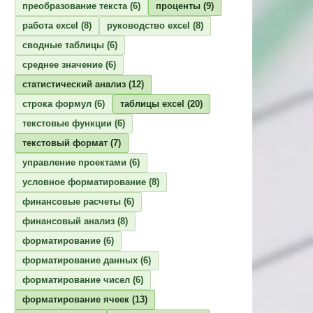
преобразование текста
(6)
проценты
(9)
работа excel
(8)
руководство excel
(8)
сводные таблицы
(6)
среднее значение
(6)
статистический анализ
(12)
строка формул
(6)
таблицы excel
(20)
текстовые функции
(6)
текстовый формат
(7)
управление проектами
(6)
условное форматирование
(8)
финансовые расчеты
(6)
финансовый анализ
(8)
форматирование
(6)
форматирование данных
(6)
форматирование чисел
(6)
форматирование ячеек
(13)