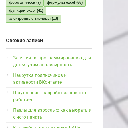
формат ячеек
(7)
формулы excel
(66)
функции excel
(41)
электронные таблицы
(13)
Свежие записи
Занятия по программированию для
детей: учим анализировать
Накрутка подписчиков и
активности ВКонтакте
IT-аутсорсинг разработки: как это
работает
Пазлы для взрослых: как выбрать и
с чего начать
Как выбрать витамины и БАДы: