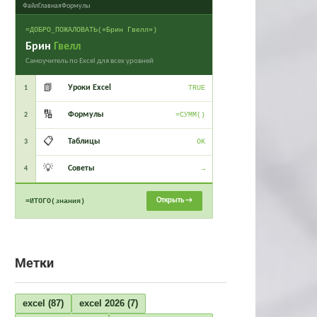
Файл
Главная
Формулы
=ДОБРО_ПОЖАЛОВАТЬ(«Брин Гвелл»)
Брин
Гвелл
Самоучитель по Excel для всех уровней
📗
Уроки Excel
1
TRUE
🔢
Формулы
2
=СУММ()
📋
Таблицы
3
OK
💡
Советы
4
→
Открыть →
=ИТОГО(знания)
Метки
excel
(87)
excel 2026
(7)