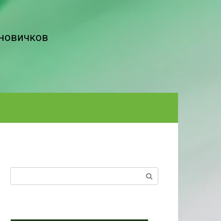
 новичков
Поиск: