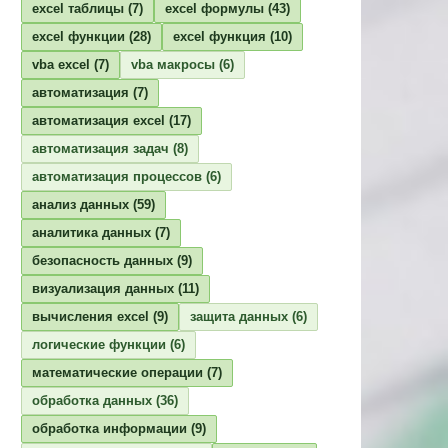
excel таблицы
(7)
excel формулы
(43)
excel функции
(28)
excel функция
(10)
vba excel
(7)
vba макросы
(6)
автоматизация
(7)
автоматизация excel
(17)
автоматизация задач
(8)
автоматизация процессов
(6)
анализ данных
(59)
аналитика данных
(7)
безопасность данных
(9)
визуализация данных
(11)
вычисления excel
(9)
защита данных
(6)
логические функции
(6)
математические операции
(7)
обработка данных
(36)
обработка информации
(9)