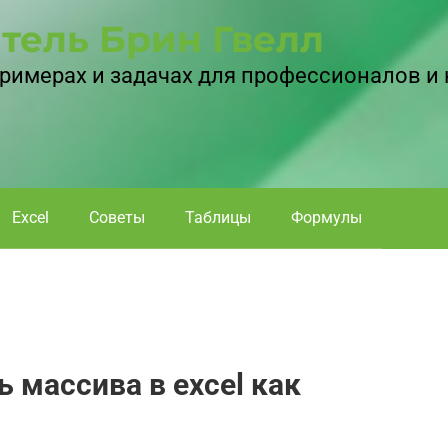
тель Брин Гвелл
 примерах и задачах для профессионалов и
Excel
Советы
Таблицы
Формулы
 массива в excel как