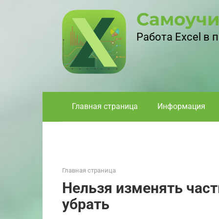
Перейти
Самоучи
к
контенту
Работа Excel в
Главная страница
Информация
Главная страница
Нельзя изменять часть
убрать