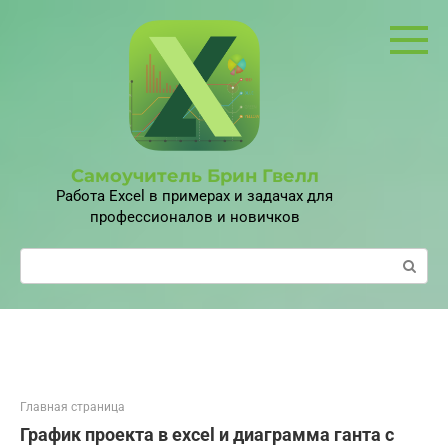
Перейти
к
контенту
Самоучитель Брин Гвелл
Работа Excel в примерах и задачах для
профессионалов и новичков
Поиск:
Главная страница
График проекта в excel и диаграмма ганта с