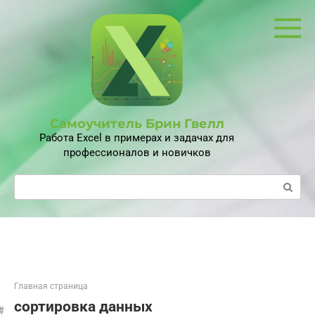
Перейти
к
контенту
Самоучитель Брин Гвелл
Работа Excel в примерах и задачах для
профессионалов и новичков
Поиск:
Главная страница
сортировка данных