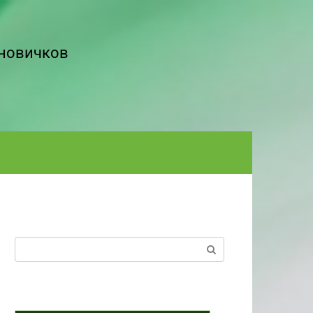
 новичков
Поиск: