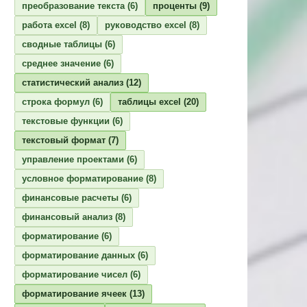
преобразование текста
(6)
проценты
(9)
работа excel
(8)
руководство excel
(8)
сводные таблицы
(6)
среднее значение
(6)
статистический анализ
(12)
строка формул
(6)
таблицы excel
(20)
текстовые функции
(6)
текстовый формат
(7)
управление проектами
(6)
условное форматирование
(8)
финансовые расчеты
(6)
финансовый анализ
(8)
форматирование
(6)
форматирование данных
(6)
форматирование чисел
(6)
форматирование ячеек
(13)