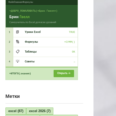
Файл
Главная
Формулы
=ДОБРО_ПОЖАЛОВАТЬ(«Брин Гвелл»)
Брин
Гвелл
Самоучитель по Excel для всех уровней
📗
Уроки Excel
1
TRUE
🔢
Формулы
2
=СУММ()
📋
Таблицы
3
OK
💡
Советы
4
→
Открыть →
=ИТОГО(знания)
Метки
excel
(87)
excel 2026
(7)