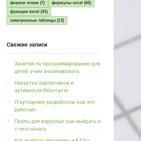
формат ячеек
(7)
формулы excel
(66)
функции excel
(41)
электронные таблицы
(13)
Свежие записи
Занятия по программированию для
детей: учим анализировать
Накрутка подписчиков и
активности ВКонтакте
IT-аутсорсинг разработки: как это
работает
Пазлы для взрослых: как выбрать и
с чего начать
Как выбрать витамины и БАДы: