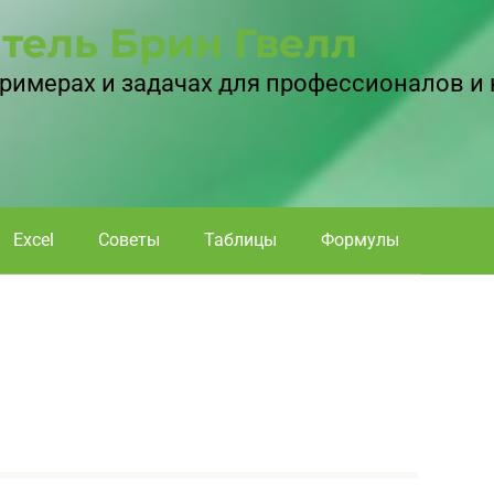
тель Брин Гвелл
 примерах и задачах для профессионалов и
Excel
Советы
Таблицы
Формулы