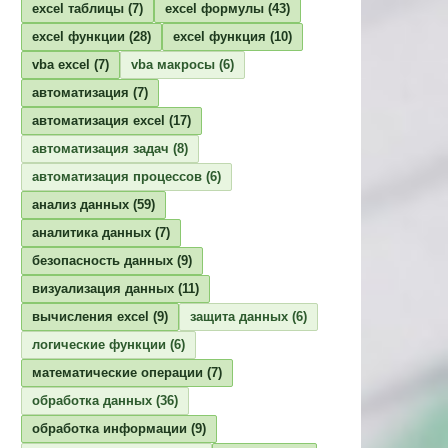
excel таблицы
(7)
excel формулы
(43)
excel функции
(28)
excel функция
(10)
vba excel
(7)
vba макросы
(6)
автоматизация
(7)
автоматизация excel
(17)
автоматизация задач
(8)
автоматизация процессов
(6)
анализ данных
(59)
аналитика данных
(7)
безопасность данных
(9)
визуализация данных
(11)
вычисления excel
(9)
защита данных
(6)
логические функции
(6)
математические операции
(7)
обработка данных
(36)
обработка информации
(9)