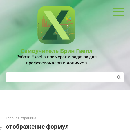
Перейти
к
контенту
Самоучитель Брин Гвелл
Работа Excel в примерах и задачах для
профессионалов и новичков
Поиск:
Главная страница
отображение формул