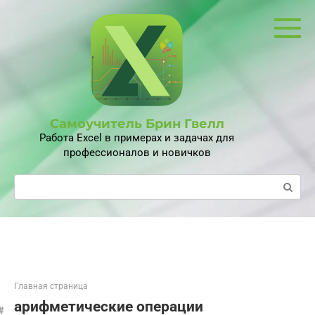
Перейти
к
контенту
Самоучитель Брин Гвелл
Работа Excel в примерах и задачах для
профессионалов и новичков
Поиск:
Главная страница
арифметические операции