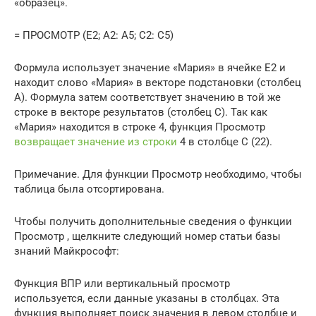
«образец».
= ПРОСМОТР (E2; A2: A5; C2: C5)
Формула использует значение «Мария» в ячейке E2 и
находит слово «Мария» в векторе подстановки (столбец
A). Формула затем соответствует значению в той же
строке в векторе результатов (столбец C). Так как
«Мария» находится в строке 4, функция Просмотр
возвращает значение из строки
4 в столбце C (22).
Примечание. Для функции Просмотр необходимо, чтобы
таблица была отсортирована.
Чтобы получить дополнительные сведения о функции
Просмотр , щелкните следующий номер статьи базы
знаний Майкрософт:
Функция ВПР или вертикальный просмотр
используется, если данные указаны в столбцах. Эта
функция выполняет поиск значения в левом столбце и