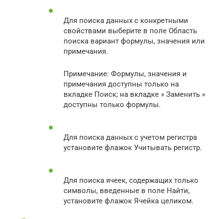
Для поиска данных с конкретными
свойствами выберите в поле Область
поиска вариант формулы, значения или
примечания.
Примечание: Формулы, значения и
примечания доступны только на
вкладке Поиск; на вкладке » Заменить »
доступны только формулы.
Для поиска данных с учетом регистра
установите флажок Учитывать регистр.
Для поиска ячеек, содержащих только
символы, введенные в поле Найти,
установите флажок Ячейка целиком.