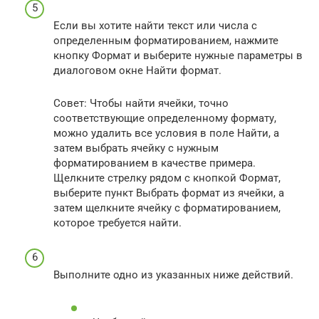
Если вы хотите найти текст или числа с
определенным форматированием, нажмите
кнопку Формат и выберите нужные параметры в
диалоговом окне Найти формат.
Совет: Чтобы найти ячейки, точно
соответствующие определенному формату,
можно удалить все условия в поле Найти, а
затем выбрать ячейку с нужным
форматированием в качестве примера.
Щелкните стрелку рядом с кнопкой Формат,
выберите пункт Выбрать формат из ячейки, а
затем щелкните ячейку с форматированием,
которое требуется найти.
Выполните одно из указанных ниже действий.