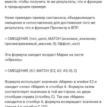
вместе, чтобы получить те же результаты, что и функции
в предыдущем примере.
Ниже приведен пример синтаксиса, объединяющего
смещение и сопоставление для достижения того же
результата, что и функция Просмотр и ВПР.
= СМЕЩЕНИЕ (топ_целл, MATCH (искомое_значение;
просматриваемый_массив; 0); Оффсет_кол)
Эта формула находит возраст Марии на листе
«образец».
= СМЕЩЕНИЕ (A1; MATCH (E2; A2: A5; 0); 2)
Формула использует значение «Мария» в ячейке E2 и
находит слово «Мария» в столбце A. Формула затем
соответствует значению в той же строке, но двум
столбцам справа (столбец C). Так как «Мария»
находится в столбце A, формула возвращает значение в
строке 4 в столбце C (22).