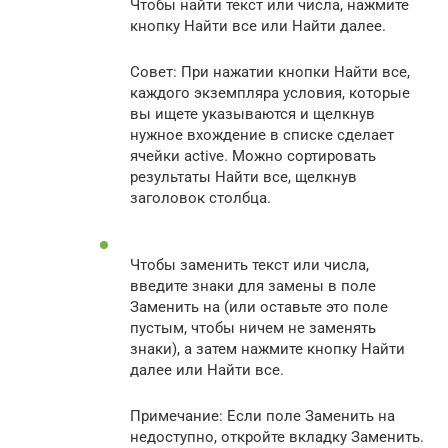
Чтобы найти текст или числа, нажмите
кнопку Найти все или Найти далее.
Совет: При нажатии кнопки Найти все,
каждого экземпляра условия, которые
вы ищете указываются и щелкнув
нужное вхождение в списке сделает
ячейки active. Можно сортировать
результаты Найти все, щелкнув
заголовок столбца.
Чтобы заменить текст или числа,
введите знаки для замены в поле
Заменить на (или оставьте это поле
пустым, чтобы ничем не заменять
знаки), а затем нажмите кнопку Найти
далее или Найти все.
Примечание: Если поле Заменить на
недоступно, откройте вкладку Заменить.