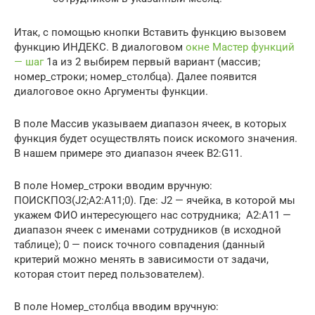
Итак, с помощью кнопки Вставить функцию вызовем
функцию ИНДЕКС. В диалоговом
окне Мастер функций
— шаг
1а из 2 выбирем первый вариант (массив;
номер_строки; номер_столбца). Далее появится
диалоговое окно Аргументы функции.
В поле Массив указываем диапазон ячеек, в которых
функция будет осуществлять поиск искомого значения.
В нашем примере это диапазон ячеек B2:G11.
В поле Номер_строки вводим вручную:
ПОИСКПОЗ(J2;A2:A11;0). Где: J2 — ячейка, в которой мы
укажем ФИО интересующего нас сотрудника; А2:А11 —
диапазон ячеек с именами сотрудников (в исходной
таблице); 0 — поиск точного совпадения (данный
критерий можно менять в зависимости от задачи,
которая стоит перед пользователем).
В поле Номер_столбца вводим вручную: