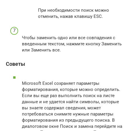
При необходимости поиск можно
отменить, нажав клавишу ESC.
Чтобы заменить одно или все совпадения с
введенным текстом, нажмите кнопку Заменить
или Заменить все.
Советы
Microsoft Excel сохраняет параметры
форматирования, которые можно определить.
Если вы еще раз выполнить поиск на листе
данные и не удается найти символы, которые
вы знаете содержал сведения, может
потребоваться снимите нужные параметры
форматирования из предыдущего поиска. В
диалоговом окне Поиск и замена перейдите на