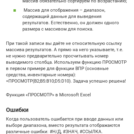
массив обязательно сортируем по возрастанию;
Массив для отображения – диапазон,
содержащий данные для выведения
результатов. Естественно, он должен одного
размера с массивом для поиска.
При такой записи вы даёте не относительную ссылку
массива результатов. А прямо на него указываете, т.е.
не нужно предварительно просчитывать номер
выводимого столбца. Используем функцию ПРОСМОТР
в первом примере для функции ВПР (основные
средства, инвентарные номера):
=ПРОСМОТР(B2;B5:B10;D5:D10). Задача успешно решена!
Функция «ПРОСМОТР» в Microsoft Excel
Ошибки
Когда пользователь ошибается при вводе данных или
выборе диапазона, вместо результата отображаются
различные ошибки: #Н/Д, #ЗНАЧ, #ССЫЛКА.