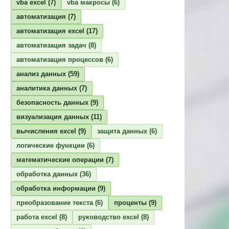
vba excel
(7)
vba макросы
(6)
автоматизация
(7)
автоматизация excel
(17)
автоматизация задач
(8)
автоматизация процессов
(6)
анализ данных
(59)
аналитика данных
(7)
безопасность данных
(9)
визуализация данных
(11)
вычисления excel
(9)
защита данных
(6)
логические функции
(6)
математические операции
(7)
обработка данных
(36)
обработка информации
(9)
преобразование текста
(6)
проценты
(9)
работа excel
(8)
руководство excel
(8)