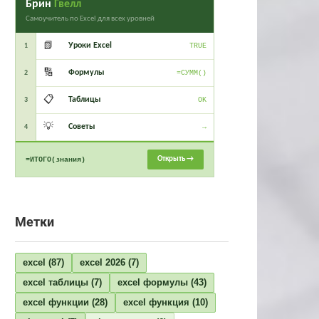
Брин
Гвелл
Самоучитель по Excel для всех уровней
📗
Уроки Excel
1
TRUE
🔢
Формулы
2
=СУММ()
📋
Таблицы
3
OK
💡
Советы
4
→
Открыть →
=ИТОГО(знания)
Метки
excel
(87)
excel 2026
(7)
excel таблицы
(7)
excel формулы
(43)
excel функции
(28)
excel функция
(10)