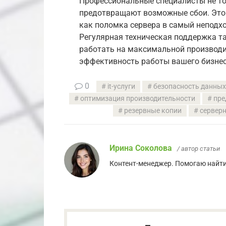
Профессиональные специалисты не то
предотвращают возможные сбои. Это 
как поломка сервера в самый неподх
Регулярная техническая поддержка та
работать на максимальной производит
эффективность работы вашего бизнес
0
it-услуги
безопасность данных
оптимизация производительности
пре
резервные копии
сервер
Ирина Соколова
/ автор статьи
Контент-менеджер. Помогаю найти