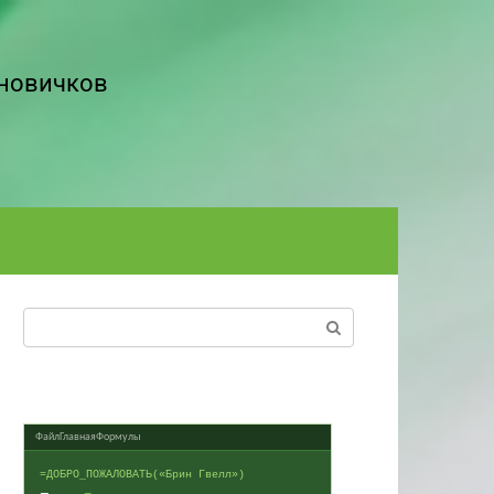
 новичков
Поиск:
Файл
Главная
Формулы
=ДОБРО_ПОЖАЛОВАТЬ(«Брин Гвелл»)