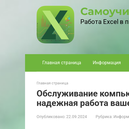
Перейти
Самоучи
к
контенту
Работа Excel в
Главная страница
Информация
Главная страница
Обслуживание компью
надежная работа ваше
Опубликовано:
22.09.2024
Рубрика:
Информ