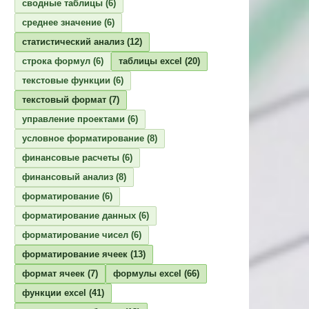
сводные таблицы
(6)
среднее значение
(6)
статистический анализ
(12)
строка формул
(6)
таблицы excel
(20)
текстовые функции
(6)
текстовый формат
(7)
управление проектами
(6)
условное форматирование
(8)
финансовые расчеты
(6)
финансовый анализ
(8)
форматирование
(6)
форматирование данных
(6)
форматирование чисел
(6)
форматирование ячеек
(13)
формат ячеек
(7)
формулы excel
(66)
функции excel
(41)