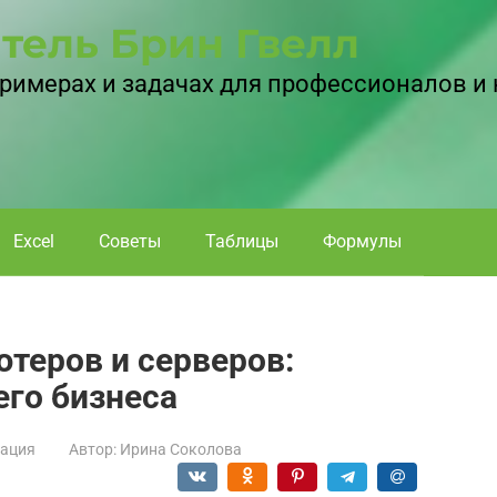
тель Брин Гвелл
 примерах и задачах для профессионалов и
Excel
Советы
Таблицы
Формулы
теров и серверов:
го бизнеса
ация
Автор:
Ирина Соколова