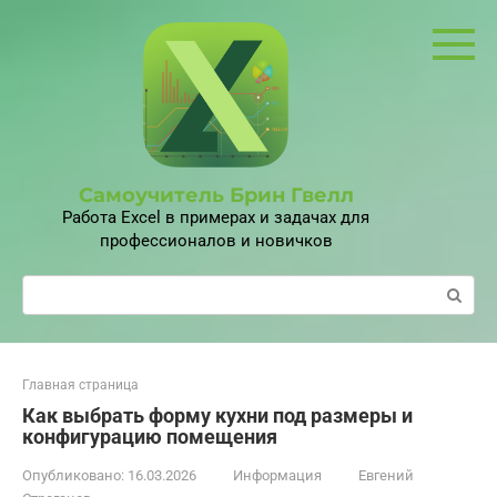
Перейти
к
контенту
Самоучитель Брин Гвелл
Работа Excel в примерах и задачах для
профессионалов и новичков
Поиск:
Главная страница
Как выбрать форму кухни под размеры и
конфигурацию помещения
Опубликовано:
16.03.2026
Информация
Евгений