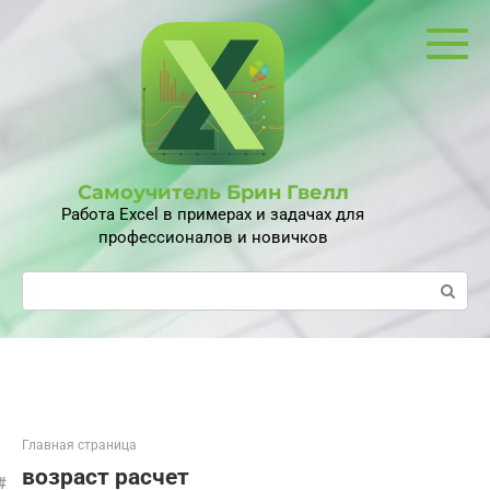
Перейти
к
контенту
Самоучитель Брин Гвелл
Работа Excel в примерах и задачах для
профессионалов и новичков
Поиск:
Главная страница
возраст расчет