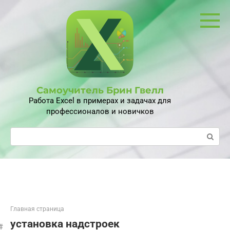
Перейти
к
контенту
Самоучитель Брин Гвелл
Работа Excel в примерах и задачах для
профессионалов и новичков
Поиск:
Главная страница
установка надстроек