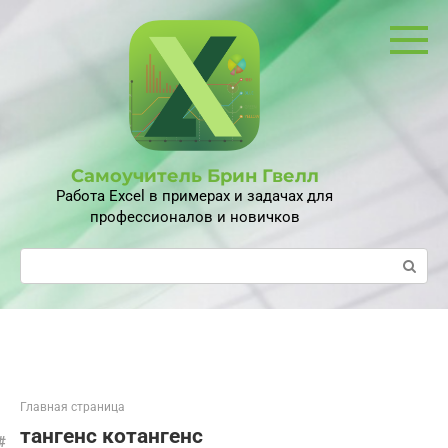
Перейти
к
контенту
Самоучитель Брин Гвелл
Работа Excel в примерах и задачах для
профессионалов и новичков
Поиск:
Главная страница
тангенс котангенс