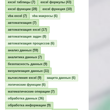
excel таблицы
(7)
excel формулы
(43)
excel функции
(28)
excel функция
(10)
vba excel
(7)
vba макросы
(6)
автоматизация
(7)
автоматизация excel
(17)
автоматизация задач
(8)
автоматизация процессов
(6)
анализ данных
(59)
аналитика данных
(7)
безопасность данных
(9)
визуализация данных
(11)
вычисления excel
(9)
защита данных
(6)
логические функции
(6)
математические операции
(7)
обработка данных
(36)
обработка информации
(9)