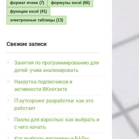
формат ячеек
(7)
формулы excel
(66)
функции excel
(41)
электронные таблицы
(13)
Свежие записи
Занятия по программированию для
детей: учим анализировать
Накрутка подписчиков и
активности ВКонтакте
IT-аутсорсинг разработки: как это
работает
Пазлы для взрослых: как выбрать и
с чего начать
Как выбрать витамины и БАДы: