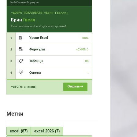
Файл
Главная
Формулы
=ДОБРО_ПОЖАЛОВАТЬ(«Брин Гвелл»)
Брин
Гвелл
Самоучитель по Excel для всех уровней
📗
Уроки Excel
1
TRUE
🔢
Формулы
2
=СУММ()
📋
Таблицы
3
OK
💡
Советы
4
→
Открыть →
=ИТОГО(знания)
Метки
excel
(87)
excel 2026
(7)