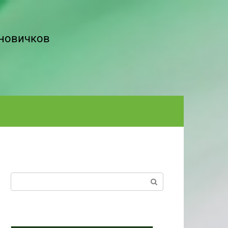
 новичков
Поиск: