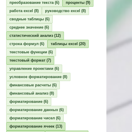
преобразование текста
(6)
проценты
(9)
работа excel
(8)
руководство excel
(8)
сводные таблицы
(6)
среднее значение
(6)
статистический анализ
(12)
строка формул
(6)
таблицы excel
(20)
текстовые функции
(6)
текстовый формат
(7)
управление проектами
(6)
условное форматирование
(8)
финансовые расчеты
(6)
финансовый анализ
(8)
форматирование
(6)
форматирование данных
(6)
форматирование чисел
(6)
форматирование ячеек
(13)