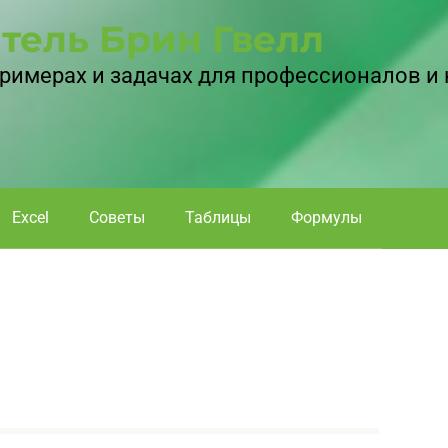
тель Брин Гвелл
 примерах и задачах для профессионалов и
Excel
Советы
Таблицы
Формулы