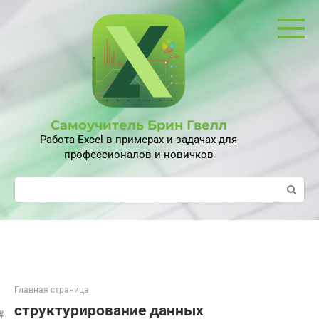
Перейти
к
контенту
Самоучитель Брин Гвелл
Работа Excel в примерах и задачах для
профессионалов и новичков
Поиск:
Главная страница
структурирование данных