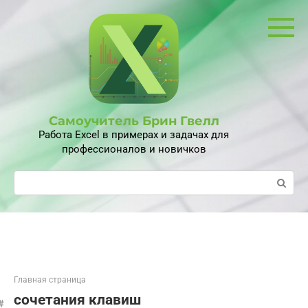
Перейти
к
контенту
Самоучитель Брин Гвелл
Работа Excel в примерах и задачах для
профессионалов и новичков
Поиск:
Главная страница
сочетания клавиш