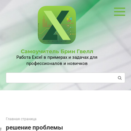
Перейти
к
контенту
Самоучитель Брин Гвелл
Работа Excel в примерах и задачах для
профессионалов и новичков
Поиск:
Главная страница
решение проблемы