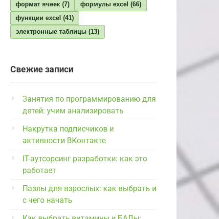
формат ячеек
(7)
формулы excel
(66)
функции excel
(41)
электронные таблицы
(13)
Свежие записи
Занятия по программированию для
детей: учим анализировать
Накрутка подписчиков и
активности ВКонтакте
IT-аутсорсинг разработки: как это
работает
Пазлы для взрослых: как выбрать и
с чего начать
Как выбрать витамины и БАДы: