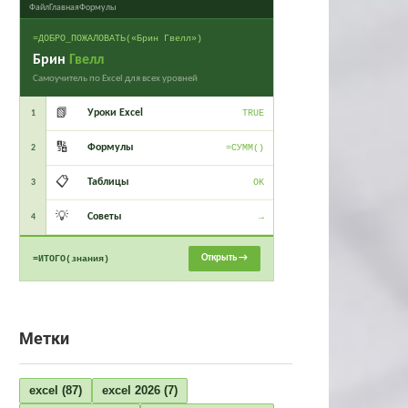
Файл
Главная
Формулы
=ДОБРО_ПОЖАЛОВАТЬ(«Брин Гвелл»)
Брин
Гвелл
Самоучитель по Excel для всех уровней
📗
Уроки Excel
1
TRUE
🔢
Формулы
2
=СУММ()
📋
Таблицы
3
OK
💡
Советы
4
→
Открыть →
=ИТОГО(знания)
Метки
excel
(87)
excel 2026
(7)