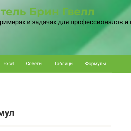
тель Брин Гвелл
 примерах и задачах для профессионалов и
Excel
Советы
Таблицы
Формулы
мул