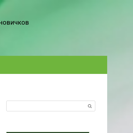
 новичков
Поиск: