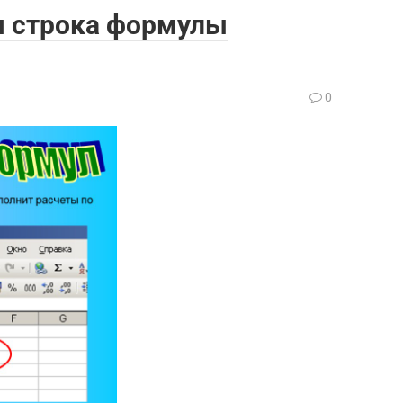
я строка формулы
0