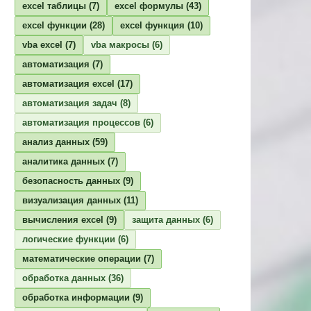
excel таблицы
(7)
excel формулы
(43)
excel функции
(28)
excel функция
(10)
vba excel
(7)
vba макросы
(6)
автоматизация
(7)
автоматизация excel
(17)
автоматизация задач
(8)
автоматизация процессов
(6)
анализ данных
(59)
аналитика данных
(7)
безопасность данных
(9)
визуализация данных
(11)
вычисления excel
(9)
защита данных
(6)
логические функции
(6)
математические операции
(7)
обработка данных
(36)
обработка информации
(9)