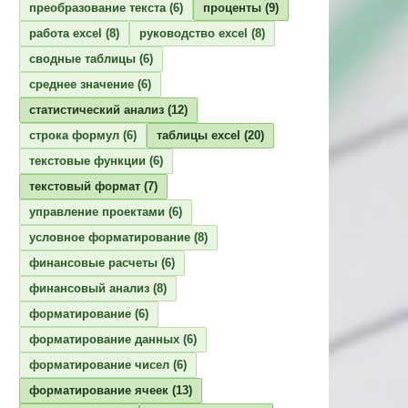
преобразование текста
(6)
проценты
(9)
работа excel
(8)
руководство excel
(8)
сводные таблицы
(6)
среднее значение
(6)
статистический анализ
(12)
строка формул
(6)
таблицы excel
(20)
текстовые функции
(6)
текстовый формат
(7)
управление проектами
(6)
условное форматирование
(8)
финансовые расчеты
(6)
финансовый анализ
(8)
форматирование
(6)
форматирование данных
(6)
форматирование чисел
(6)
форматирование ячеек
(13)