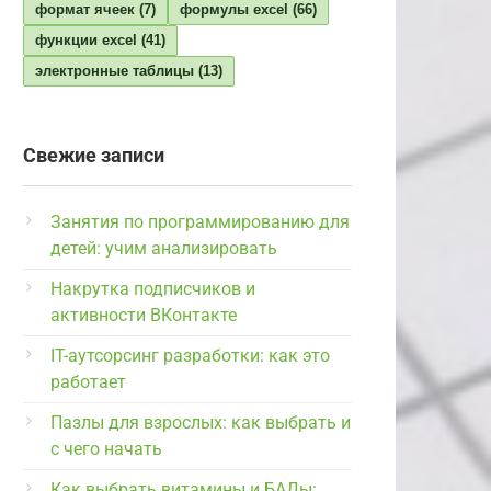
формат ячеек
(7)
формулы excel
(66)
функции excel
(41)
электронные таблицы
(13)
Свежие записи
Занятия по программированию для
детей: учим анализировать
Накрутка подписчиков и
активности ВКонтакте
IT-аутсорсинг разработки: как это
работает
Пазлы для взрослых: как выбрать и
с чего начать
Как выбрать витамины и БАДы: