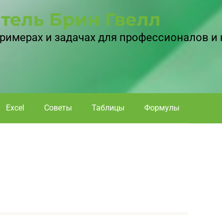
тель Брин Гвелл
 примерах и задачах для профессионалов и
Excel
Советы
Таблицы
Формулы