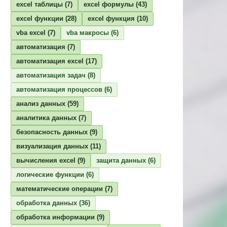
excel таблицы
(7)
excel формулы
(43)
excel функции
(28)
excel функция
(10)
vba excel
(7)
vba макросы
(6)
автоматизация
(7)
автоматизация excel
(17)
автоматизация задач
(8)
автоматизация процессов
(6)
анализ данных
(59)
аналитика данных
(7)
безопасность данных
(9)
визуализация данных
(11)
вычисления excel
(9)
защита данных
(6)
логические функции
(6)
математические операции
(7)
обработка данных
(36)
обработка информации
(9)