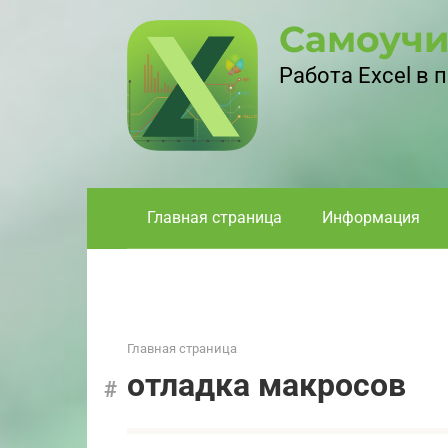
Перейти
Самоучи
к
контенту
Работа Excel в
Главная страница
Информация
Главная страница
отладка макросов