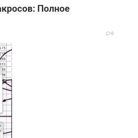
акросов: Полное
0