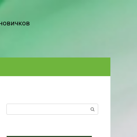
 новичков
Поиск: