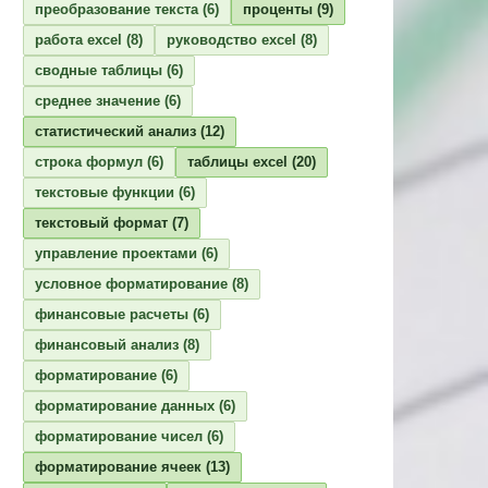
преобразование текста
(6)
проценты
(9)
работа excel
(8)
руководство excel
(8)
сводные таблицы
(6)
среднее значение
(6)
статистический анализ
(12)
строка формул
(6)
таблицы excel
(20)
текстовые функции
(6)
текстовый формат
(7)
управление проектами
(6)
условное форматирование
(8)
финансовые расчеты
(6)
финансовый анализ
(8)
форматирование
(6)
форматирование данных
(6)
форматирование чисел
(6)
форматирование ячеек
(13)