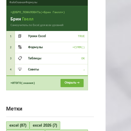
Файл
Главная
Формулы
=ДОБРО_ПОЖАЛОВАТЬ(«Брин Гвелл»)
Брин
Гвелл
Самоучитель по Excel для всех уровней
📗
Уроки Excel
1
TRUE
🔢
Формулы
2
=СУММ()
📋
Таблицы
3
OK
💡
Советы
4
→
Открыть →
=ИТОГО(знания)
Метки
excel
(87)
excel 2026
(7)