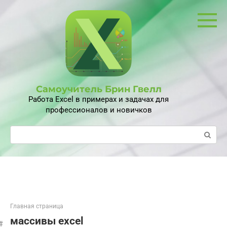
Перейти
к
контенту
Самоучитель Брин Гвелл
Работа Excel в примерах и задачах для
профессионалов и новичков
Поиск:
Главная страница
массивы excel