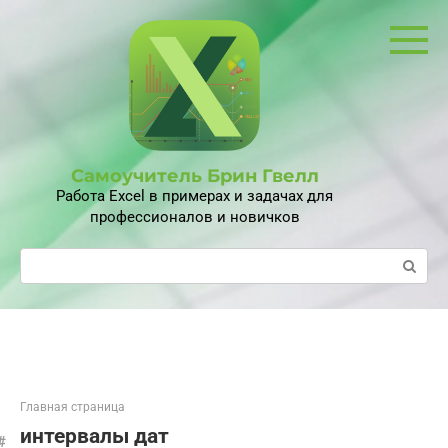
Перейти
к
контенту
Самоучитель Брин Гвелл
Работа Excel в примерах и задачах для
профессионалов и новичков
Поиск:
Главная страница
интервалы дат