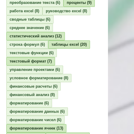
преобразование текста
(6)
проценты
(9)
работа excel
(8)
руководство excel
(8)
сводные таблицы
(6)
среднее значение
(6)
статистический анализ
(12)
строка формул
(6)
таблицы excel
(20)
текстовые функции
(6)
текстовый формат
(7)
управление проектами
(6)
условное форматирование
(8)
финансовые расчеты
(6)
финансовый анализ
(8)
форматирование
(6)
форматирование данных
(6)
форматирование чисел
(6)
форматирование ячеек
(13)