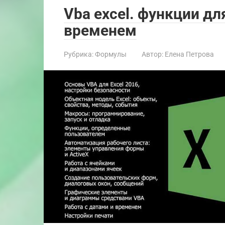
Vba excel. функции дл
временем
Рубрика:
Формулы
Автор:
Елена Петрова