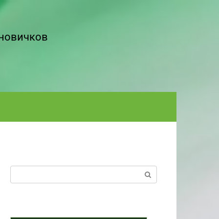
 новичков
Поиск: