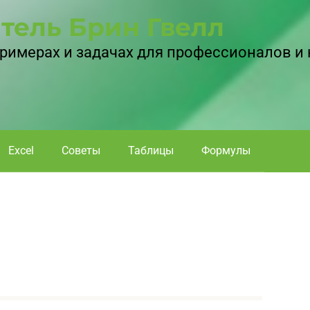
тель Брин Гвелл
 примерах и задачах для профессионалов и
Excel
Советы
Таблицы
Формулы