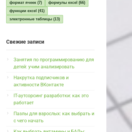
формат ячеек
(7)
формулы excel
(66)
функции excel
(41)
электронные таблицы
(13)
Свежие записи
Занятия по программированию для
детей: учим анализировать
Накрутка подписчиков и
активности ВКонтакте
IT-аутсорсинг разработки: как это
работает
Пазлы для взрослых: как выбрать и
с чего начать
Как выбрать витамины и БАДы: