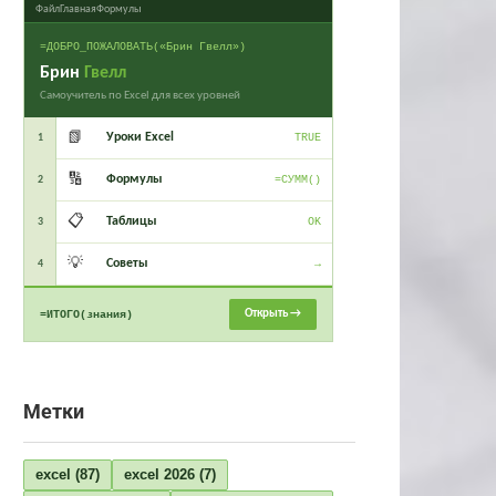
Файл
Главная
Формулы
=ДОБРО_ПОЖАЛОВАТЬ(«Брин Гвелл»)
Брин
Гвелл
Самоучитель по Excel для всех уровней
📗
Уроки Excel
1
TRUE
🔢
Формулы
2
=СУММ()
📋
Таблицы
3
OK
💡
Советы
4
→
Открыть →
=ИТОГО(знания)
Метки
excel
(87)
excel 2026
(7)