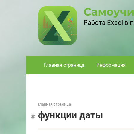
Перейти
Самоучи
к
контенту
Работа Excel в
Главная страница
Информация
Главная страница
функции даты