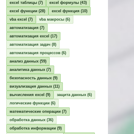
excel таблицы
(7)
excel формулы
(43)
excel функции
(28)
excel функция
(10)
vba excel
(7)
vba макросы
(6)
автоматизация
(7)
автоматизация excel
(17)
автоматизация задач
(8)
автоматизация процессов
(6)
анализ данных
(59)
аналитика данных
(7)
безопасность данных
(9)
визуализация данных
(11)
вычисления excel
(9)
защита данных
(6)
логические функции
(6)
математические операции
(7)
обработка данных
(36)
обработка информации
(9)