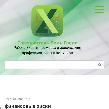
Перейти
к
контенту
Самоучитель Брин Гвелл
Работа Excel в примерах и задачах для
профессионалов и новичков
Поиск:
Главная страница
финансовые риски