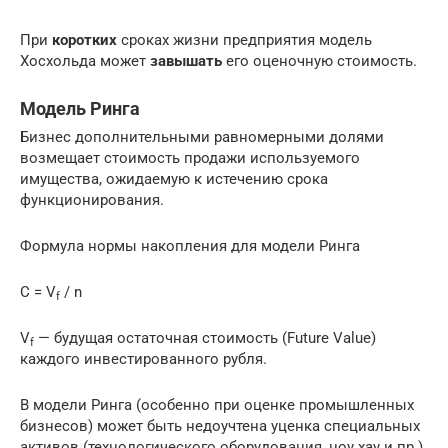
При
коротких
сроках жизни предприятия модель
Хосхольда может
завышать
его оценочную стоимость.
Модель Ринга
Бизнес дополнительными равномерными долями
возмещает стоимость продажи используемого
имущества, ожидаемую к истечению срока
функционирования.
Формула нормы накопления для модели Ринга
C = V
/ n
f
V
— будущая остаточная стоимость (Future Value)
f
каждого инвестированного рубля.
В модели Ринга (особенно при оценке промышленных
бизнесов) может быть недоучтена уценка специальных
активов (технологического оборудования, ноу хау и пр.)