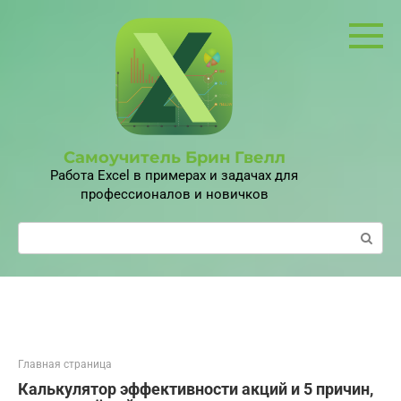
Перейти
к
контенту
Самоучитель Брин Гвелл
Работа Excel в примерах и задачах для
профессионалов и новичков
Поиск:
Главная страница
Калькулятор эффективности акций и 5 причин,