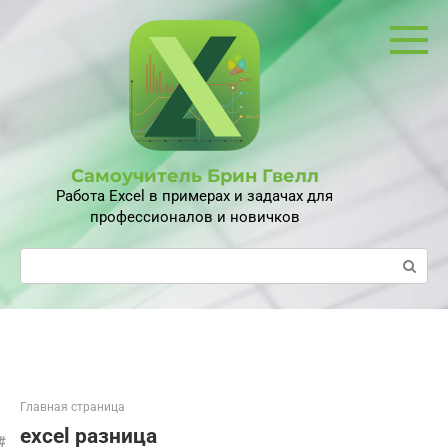
Перейти
к
контенту
Самоучитель Брин Гвелл
Работа Excel в примерах и задачах для
профессионалов и новичков
Поиск:
Главная страница
excel разница