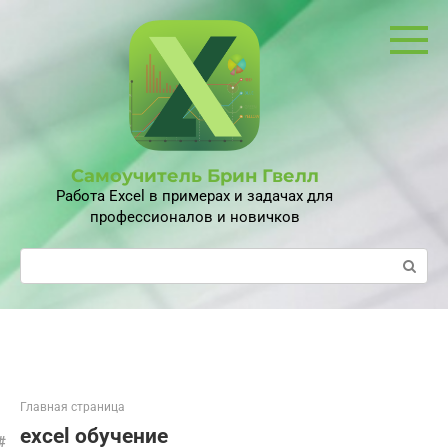
Перейти
к
контенту
Самоучитель Брин Гвелл
Работа Excel в примерах и задачах для
профессионалов и новичков
Поиск:
Главная страница
excel обучение