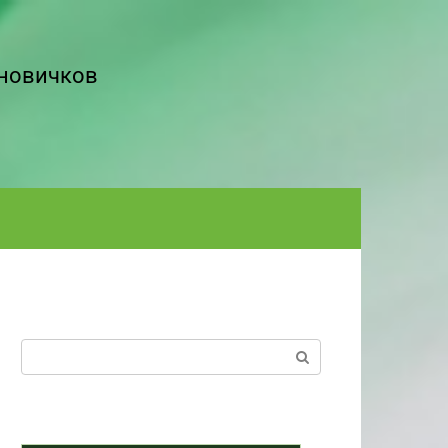
 новичков
Поиск: