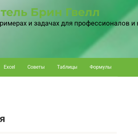
тель Брин Гвелл
 примерах и задачах для профессионалов и
Excel
Советы
Таблицы
Формулы
я