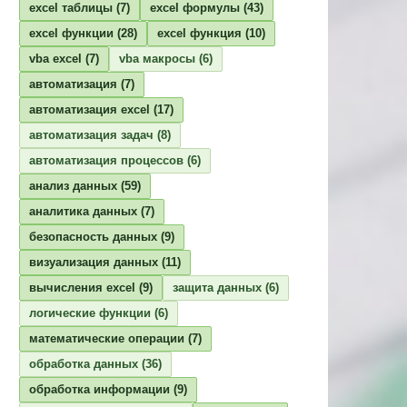
excel таблицы
(7)
excel формулы
(43)
excel функции
(28)
excel функция
(10)
vba excel
(7)
vba макросы
(6)
автоматизация
(7)
автоматизация excel
(17)
автоматизация задач
(8)
автоматизация процессов
(6)
анализ данных
(59)
аналитика данных
(7)
безопасность данных
(9)
визуализация данных
(11)
вычисления excel
(9)
защита данных
(6)
логические функции
(6)
математические операции
(7)
обработка данных
(36)
обработка информации
(9)