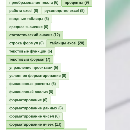
преобразование текста
(6)
проценты
(9)
работа excel
(8)
руководство excel
(8)
сводные таблицы
(6)
среднее значение
(6)
статистический анализ
(12)
строка формул
(6)
таблицы excel
(20)
текстовые функции
(6)
текстовый формат
(7)
управление проектами
(6)
условное форматирование
(8)
финансовые расчеты
(6)
финансовый анализ
(8)
форматирование
(6)
форматирование данных
(6)
форматирование чисел
(6)
форматирование ячеек
(13)