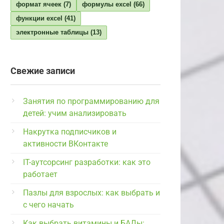
формат ячеек
(7)
формулы excel
(66)
функции excel
(41)
электронные таблицы
(13)
Свежие записи
Занятия по программированию для
детей: учим анализировать
Накрутка подписчиков и
активности ВКонтакте
IT-аутсорсинг разработки: как это
работает
Пазлы для взрослых: как выбрать и
с чего начать
Как выбрать витамины и БАДы: