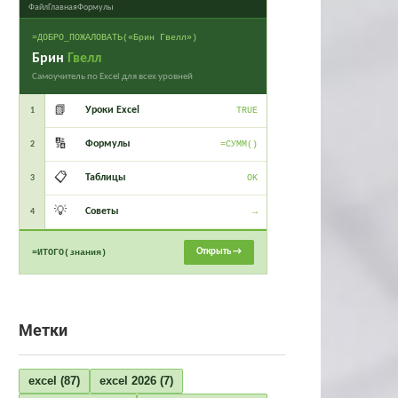
Файл
Главная
Формулы
=ДОБРО_ПОЖАЛОВАТЬ(«Брин Гвелл»)
Брин
Гвелл
Самоучитель по Excel для всех уровней
📗
Уроки Excel
1
TRUE
🔢
Формулы
2
=СУММ()
📋
Таблицы
3
OK
💡
Советы
4
→
Открыть →
=ИТОГО(знания)
Метки
excel
(87)
excel 2026
(7)