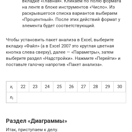
вкладке «Главная». Кликаем по полю формата
на ленте в блоке инструментов «Число». Из
раскрывшегося списка вариантов выбираем
«Процентный». После этих действий формат у
элемента будет соответствующий.
Чтобы установить пакет анализа в Excel, выберите
вкладку «Файл» (а в Excel 2007 это круглая цветная
кнопка слева сверху), далее — «Параметры», затем
выберите раздел «Надстройки». Нажмите «Перейти» и
поставьте галочку напротив «Пакет анализа».
x
22
23
24
25
26
27
28
29
30
3
i
n
i
Раздел «Диаграммы»
Итак, приступаем к делу.