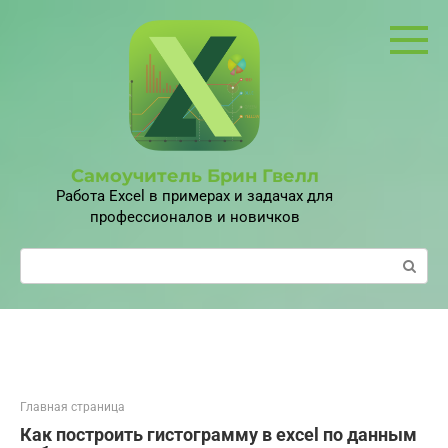
Перейти
к
контенту
Самоучитель Брин Гвелл
Работа Excel в примерах и задачах для
профессионалов и новичков
Поиск:
Главная страница
Как построить гистограмму в excel по данным