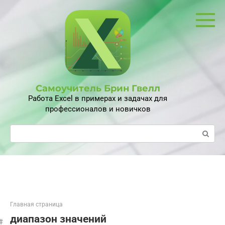
Перейти
к
контенту
Самоучитель Брин Гвелл
Работа Excel в примерах и задачах для
профессионалов и новичков
Поиск:
Главная страница
диапазон значений