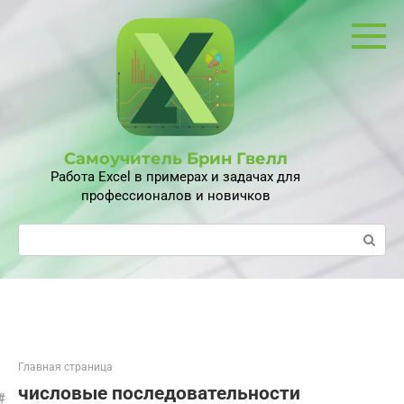
Перейти
к
контенту
Самоучитель Брин Гвелл
Работа Excel в примерах и задачах для
профессионалов и новичков
Поиск:
Главная страница
числовые последовательности