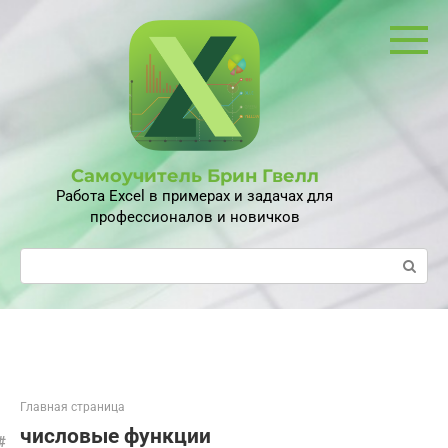
Перейти
к
контенту
Самоучитель Брин Гвелл
Работа Excel в примерах и задачах для
профессионалов и новичков
Поиск:
Главная страница
числовые функции