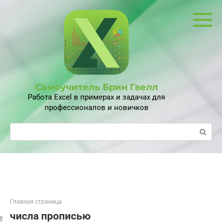
Перейти
к
контенту
Самоучитель Брин Гвелл
Работа Excel в примерах и задачах для
профессионалов и новичков
Поиск:
Главная страница
числа прописью