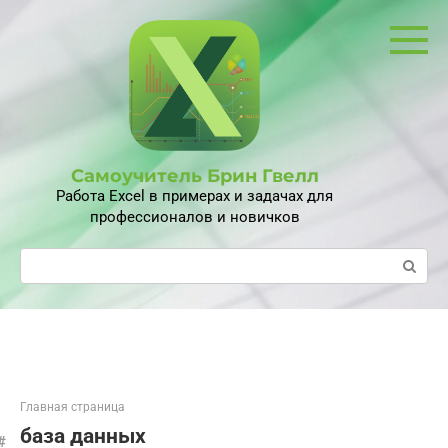
Перейти
к
контенту
Самоучитель Брин Гвелл
Работа Excel в примерах и задачах для
профессионалов и новичков
Поиск:
Главная страница
база данных