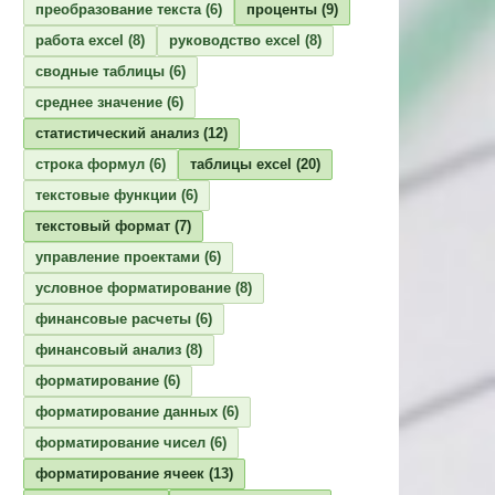
преобразование текста
(6)
проценты
(9)
работа excel
(8)
руководство excel
(8)
сводные таблицы
(6)
среднее значение
(6)
статистический анализ
(12)
строка формул
(6)
таблицы excel
(20)
текстовые функции
(6)
текстовый формат
(7)
управление проектами
(6)
условное форматирование
(8)
финансовые расчеты
(6)
финансовый анализ
(8)
форматирование
(6)
форматирование данных
(6)
форматирование чисел
(6)
форматирование ячеек
(13)