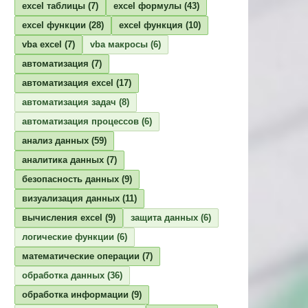
excel таблицы
(7)
excel формулы
(43)
excel функции
(28)
excel функция
(10)
vba excel
(7)
vba макросы
(6)
автоматизация
(7)
автоматизация excel
(17)
автоматизация задач
(8)
автоматизация процессов
(6)
анализ данных
(59)
аналитика данных
(7)
безопасность данных
(9)
визуализация данных
(11)
вычисления excel
(9)
защита данных
(6)
логические функции
(6)
математические операции
(7)
обработка данных
(36)
обработка информации
(9)