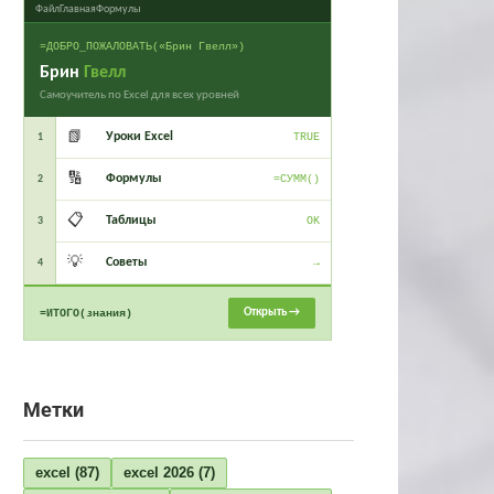
Файл
Главная
Формулы
=ДОБРО_ПОЖАЛОВАТЬ(«Брин Гвелл»)
Брин
Гвелл
Самоучитель по Excel для всех уровней
📗
Уроки Excel
1
TRUE
🔢
Формулы
2
=СУММ()
📋
Таблицы
3
OK
💡
Советы
4
→
Открыть →
=ИТОГО(знания)
Метки
excel
(87)
excel 2026
(7)