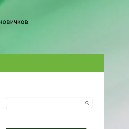
 новичков
Поиск: