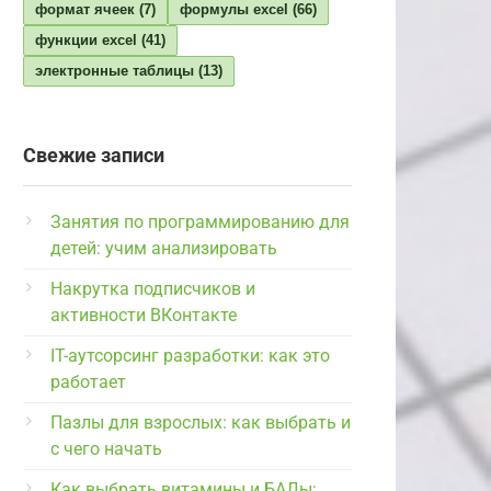
формат ячеек
(7)
формулы excel
(66)
функции excel
(41)
электронные таблицы
(13)
Свежие записи
Занятия по программированию для
детей: учим анализировать
Накрутка подписчиков и
активности ВКонтакте
IT-аутсорсинг разработки: как это
работает
Пазлы для взрослых: как выбрать и
с чего начать
Как выбрать витамины и БАДы: