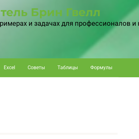
тель Брин Гвелл
 примерах и задачах для профессионалов и
Excel
Советы
Таблицы
Формулы