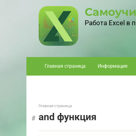
Перейти
Самоучи
к
контенту
Работа Excel в
Главная страница
Информация
Главная страница
and функция