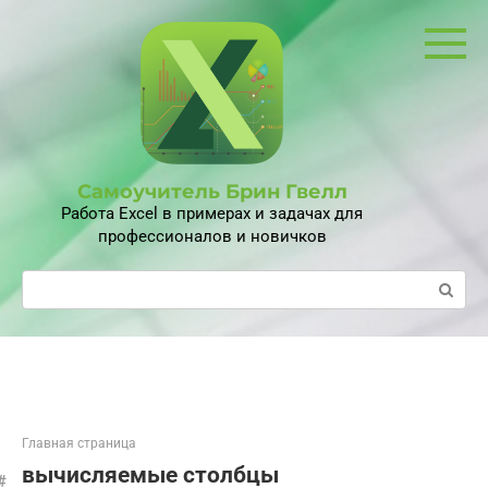
Перейти
к
контенту
Самоучитель Брин Гвелл
Работа Excel в примерах и задачах для
профессионалов и новичков
Поиск:
Главная страница
вычисляемые столбцы