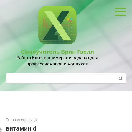
Перейти
к
контенту
Самоучитель Брин Гвелл
Работа Excel в примерах и задачах для
профессионалов и новичков
Поиск:
Главная страница
витамин d