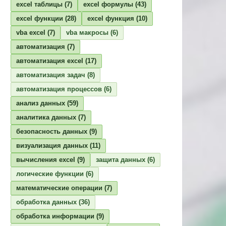
excel таблицы
(7)
excel формулы
(43)
excel функции
(28)
excel функция
(10)
vba excel
(7)
vba макросы
(6)
автоматизация
(7)
автоматизация excel
(17)
автоматизация задач
(8)
автоматизация процессов
(6)
анализ данных
(59)
аналитика данных
(7)
безопасность данных
(9)
визуализация данных
(11)
вычисления excel
(9)
защита данных
(6)
логические функции
(6)
математические операции
(7)
обработка данных
(36)
обработка информации
(9)