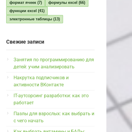
формат ячеек
(7)
формулы excel
(66)
функции excel
(41)
электронные таблицы
(13)
Свежие записи
Занятия по программированию для
детей: учим анализировать
Накрутка подписчиков и
активности ВКонтакте
IT-аутсорсинг разработки: как это
работает
Пазлы для взрослых: как выбрать и
с чего начать
Как выбрать витамины и БАДы: