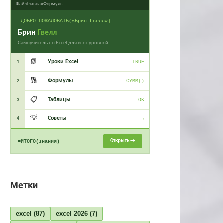
Файл
Главная
Формулы
=ДОБРО_ПОЖАЛОВАТЬ(«Брин Гвелл»)
Брин
Гвелл
Самоучитель по Excel для всех уровней
📗
Уроки Excel
1
TRUE
🔢
Формулы
2
=СУММ()
📋
Таблицы
3
OK
💡
Советы
4
→
Открыть →
=ИТОГО(знания)
Метки
excel
(87)
excel 2026
(7)