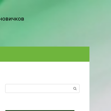
 новичков
Поиск: