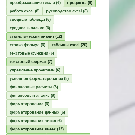
преобразование текста
(6)
проценты
(9)
работа excel
(8)
руководство excel
(8)
сводные таблицы
(6)
среднее значение
(6)
статистический анализ
(12)
строка формул
(6)
таблицы excel
(20)
текстовые функции
(6)
текстовый формат
(7)
управление проектами
(6)
условное форматирование
(8)
финансовые расчеты
(6)
финансовый анализ
(8)
форматирование
(6)
форматирование данных
(6)
форматирование чисел
(6)
форматирование ячеек
(13)