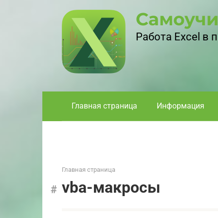
Перейти
Самоучи
к
контенту
Работа Excel в
Главная страница
Информация
Главная страница
vba-макросы