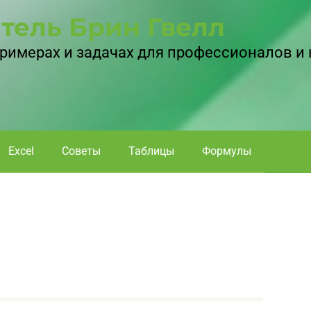
тель Брин Гвелл
 примерах и задачах для профессионалов и
Excel
Советы
Таблицы
Формулы