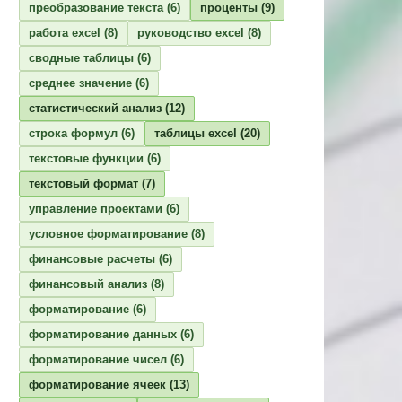
преобразование текста
(6)
проценты
(9)
работа excel
(8)
руководство excel
(8)
сводные таблицы
(6)
среднее значение
(6)
статистический анализ
(12)
строка формул
(6)
таблицы excel
(20)
текстовые функции
(6)
текстовый формат
(7)
управление проектами
(6)
условное форматирование
(8)
финансовые расчеты
(6)
финансовый анализ
(8)
форматирование
(6)
форматирование данных
(6)
форматирование чисел
(6)
форматирование ячеек
(13)