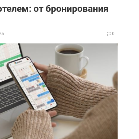
телем: от бронирования
ва
0