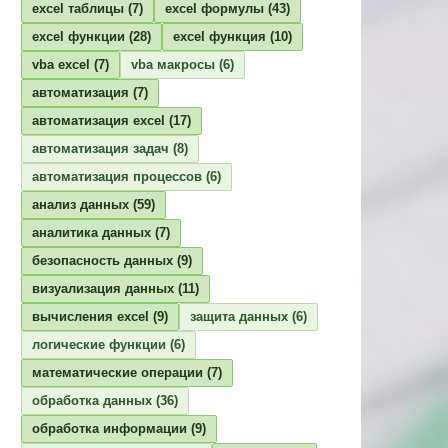
excel таблицы
(7)
excel формулы
(43)
excel функции
(28)
excel функция
(10)
vba excel
(7)
vba макросы
(6)
автоматизация
(7)
автоматизация excel
(17)
автоматизация задач
(8)
автоматизация процессов
(6)
анализ данных
(59)
аналитика данных
(7)
безопасность данных
(9)
визуализация данных
(11)
вычисления excel
(9)
защита данных
(6)
логические функции
(6)
математические операции
(7)
обработка данных
(36)
обработка информации
(9)