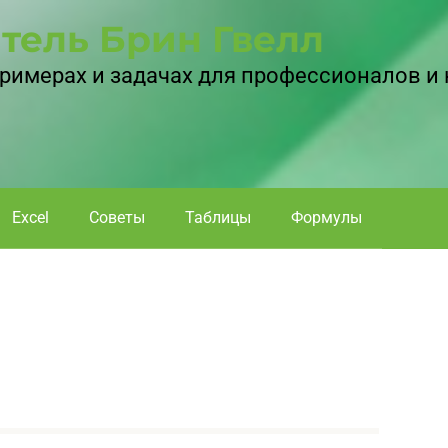
тель Брин Гвелл
 примерах и задачах для профессионалов и
Excel
Советы
Таблицы
Формулы