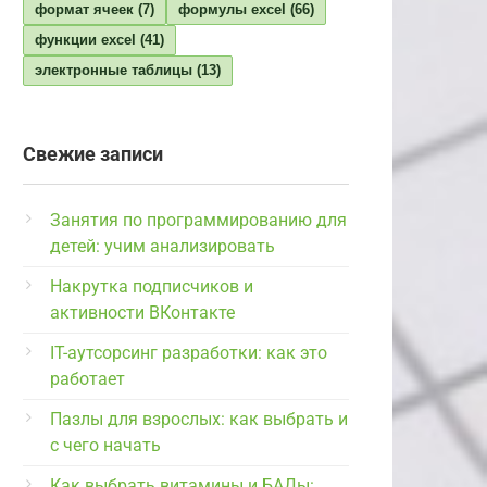
формат ячеек
(7)
формулы excel
(66)
функции excel
(41)
электронные таблицы
(13)
Свежие записи
Занятия по программированию для
детей: учим анализировать
Накрутка подписчиков и
активности ВКонтакте
IT-аутсорсинг разработки: как это
работает
Пазлы для взрослых: как выбрать и
с чего начать
Как выбрать витамины и БАДы: