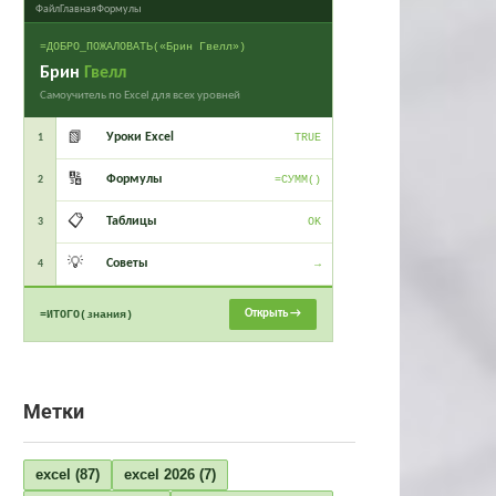
Файл
Главная
Формулы
=ДОБРО_ПОЖАЛОВАТЬ(«Брин Гвелл»)
Брин
Гвелл
Самоучитель по Excel для всех уровней
📗
Уроки Excel
1
TRUE
🔢
Формулы
2
=СУММ()
📋
Таблицы
3
OK
💡
Советы
4
→
Открыть →
=ИТОГО(знания)
Метки
excel
(87)
excel 2026
(7)