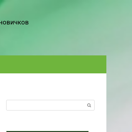
 новичков
Поиск: