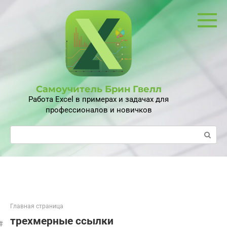
Перейти
к
контенту
Самоучитель Брин Гвелл
Работа Excel в примерах и задачах для
профессионалов и новичков
Поиск:
Главная страница
трехмерные ссылки