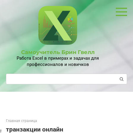
Перейти
к
контенту
Самоучитель Брин Гвелл
Работа Excel в примерах и задачах для
профессионалов и новичков
Поиск:
Главная страница
транзакции онлайн