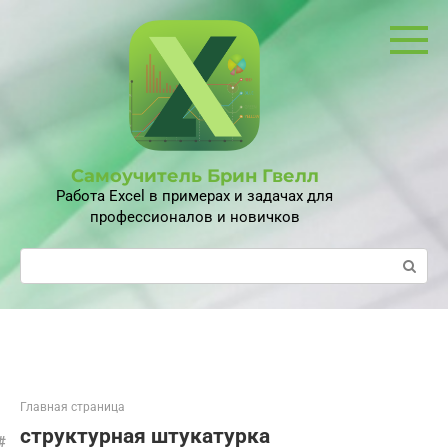
Перейти
к
контенту
Самоучитель Брин Гвелл
Работа Excel в примерах и задачах для
профессионалов и новичков
Поиск:
Главная страница
структурная штукатурка