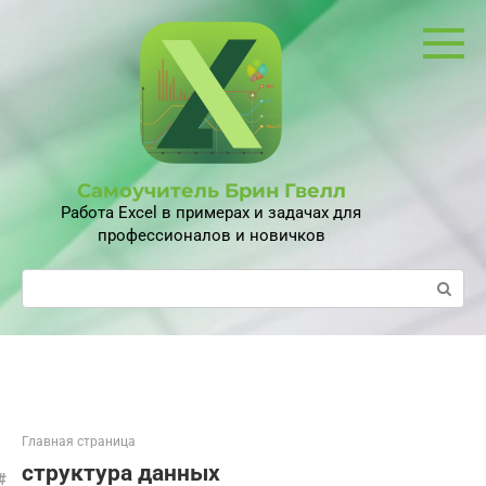
Перейти
к
контенту
Самоучитель Брин Гвелл
Работа Excel в примерах и задачах для
профессионалов и новичков
Поиск:
Главная страница
структура данных