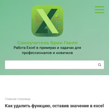
Перейти
к
контенту
Самоучитель Брин Гвелл
Работа Excel в примерах и задачах для
профессионалов и новичков
Поиск:
Главная страница
Как удалить функцию, оставив значение в excel