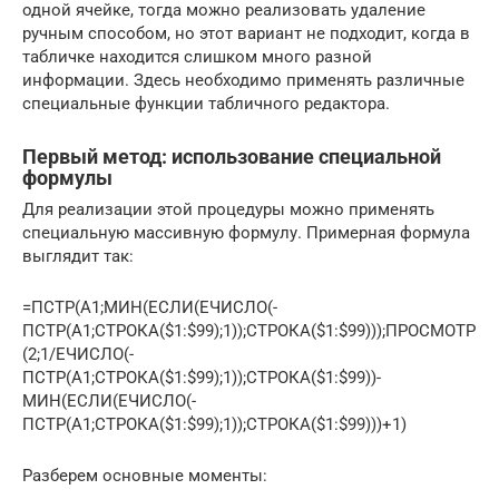
одной ячейке, тогда можно реализовать удаление
ручным способом, но этот вариант не подходит, когда в
табличке находится слишком много разной
информации. Здесь необходимо применять различные
специальные функции табличного редактора.
Первый метод: использование специальной
формулы
Для реализации этой процедуры можно применять
специальную массивную формулу. Примерная формула
выглядит так:
=ПСТР(A1;МИН(ЕСЛИ(ЕЧИСЛО(-
ПСТР(А1;СТРОКА($1:$99);1));СТРОКА($1:$99)));ПРОСМОТР
(2;1/ЕЧИСЛО(-
ПСТР(А1;СТРОКА($1:$99);1));СТРОКА($1:$99))-
МИН(ЕСЛИ(ЕЧИСЛО(-
ПСТР(А1;СТРОКА($1:$99);1));СТРОКА($1:$99)))+1)
Разберем основные моменты: