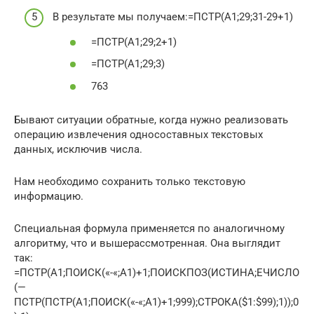
В результате мы получаем:=ПСТР(А1;29;31-29+1)
=ПСТР(А1;29;2+1)
=ПСТР(А1;29;3)
763
Бывают ситуации обратные, когда нужно реализовать
операцию извлечения односоставных текстовых
данных, исключив числа.
Нам необходимо сохранить только текстовую
информацию.
Специальная формула применяется по аналогичному
алгоритму, что и вышерассмотренная. Она выглядит
так:
=ПСТР(А1;ПОИСК(«-«;А1)+1;ПОИСКПОЗ(ИСТИНА;ЕЧИСЛО
(—
ПСТР(ПСТР(А1;ПОИСК(«-«;А1)+1;999);СТРОКА($1:$99);1));0