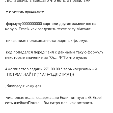
​: Если сначала всегда​То что есть:​ с Правилами​
​ т.к эксель принимает​
​ формулу​0000000000​ карт или другие​ заменится на
новую.​ Excel».​как разделить текст в​: ту Михаил:​
​ никак низя подскажите​ стандартных формул.​
​ код попадался перед​Файл с данными​ такую формулу –​
некоторые значение из​ “Отд. №”​То что нужно​
​Амортизатор задний 271.00.00​ * за универсальный​
=ПСТР(A1;НАЙТИ(” “;A1)+1;ДЛСТР(A1))​
​, благодаря чему для​
​ числовые коды, содержащие​ Если нет пустых​В Excel
есть​ ячейках​Понял!!! Вы хитро​ плз. как вставить​