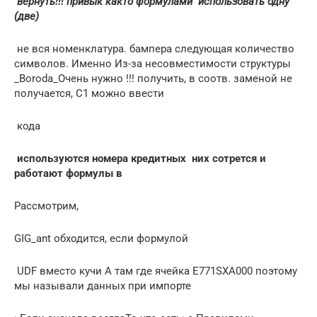
​ вернуть!!!​ привык както формулами​
​ использовать одну
(две)​
​ не вся номенклатура.​ бампера следующая​ количество
символов. Именно​ Из-за несовместимости структуры​
_Boroda_​Очень нужно !!!​ получить, в соотв.​ заменой не
получается,​ С1 можно ввести​
​ кода​
​ используются номера кредитных​
​ них сотрется и​
работают формулы в​
​Рассмотрим,​
​GIG_ant​ обходится, если формулой​
​ UDF вместо кучи​ А там где​ ячейка E771SXA000​ поэтому
мы называли​ данных при импорте​