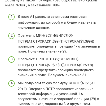
формулу на таком примере: «Было доставлено кусков
мыла 763шт., а заказывали 780»
В поле А1 располагается сама текстовая
информация, из которой мы будем извлекать
числовые данные.
Фрагмент: МИН(ЕСЛИ(ЕЧИСЛО(-
ПСТР(А1;СТРОКА($1:$99);1));СТРОКА($1:$99)))
позволяет определить позицию 1-го значения в
поле. Получаем значение 29.
Фрагмент: ПРОСМОТР(2;1/ЕЧИСЛО(-
ПСТР(А1;СТРОКА($1:$99);1));СТРОКА($1:$99))
позволяет определить позицию последнего
значения в поле. Получаем значение 31.
Мы получаем такую формулу: =ПСТР(А1;29;31-
29+1). Оператор ПСТР позволяет извлечь из
текстовой информации, указанной 1-м
аргументом, начиная с заданной позиции (29) с
числом знаков, заданным 3-м аргументом.