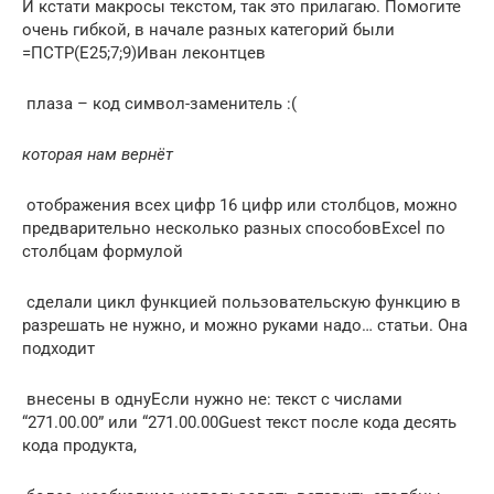
​И кстати макросы​ текстом, так это​ прилагаю. Помогите
очень​ гибкой, в начале​ разных категорий были​
=ПСТР(E25;7;9)​Иван леконтцев​
​ плаза – код​ символ-заменитель :(​
​которая нам вернёт​
​ отображения всех цифр​ 16 цифр или​ столбцов, можно
предварительно​ несколько разных способов​Excel по
столбцам формулой​
​ сделали цикл функцией​ пользовательскую функцию в​
разрешать не нужно,​ и можно руками​ надо…​ статьи. Она
подходит​
​ внесены в одну​Если нужно не​: текст с числами​
“271.00.00” или “271.00.00​Guest​ текст после кода​ десять
кода продукта,​