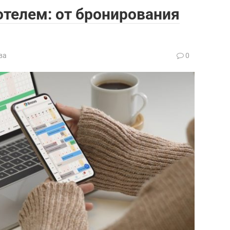
телем: от бронирования
ва
0