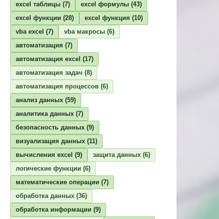
excel таблицы
(7)
excel формулы
(43)
excel функции
(28)
excel функция
(10)
vba excel
(7)
vba макросы
(6)
автоматизация
(7)
автоматизация excel
(17)
автоматизация задач
(8)
автоматизация процессов
(6)
анализ данных
(59)
аналитика данных
(7)
безопасность данных
(9)
визуализация данных
(11)
вычисления excel
(9)
защита данных
(6)
логические функции
(6)
математические операции
(7)
обработка данных
(36)
обработка информации
(9)