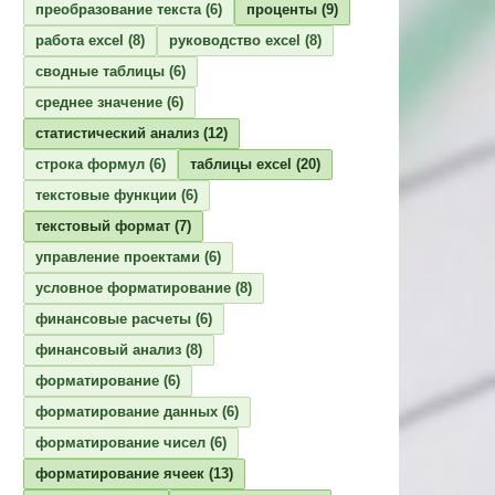
преобразование текста
(6)
проценты
(9)
работа excel
(8)
руководство excel
(8)
сводные таблицы
(6)
среднее значение
(6)
статистический анализ
(12)
строка формул
(6)
таблицы excel
(20)
текстовые функции
(6)
текстовый формат
(7)
управление проектами
(6)
условное форматирование
(8)
финансовые расчеты
(6)
финансовый анализ
(8)
форматирование
(6)
форматирование данных
(6)
форматирование чисел
(6)
форматирование ячеек
(13)