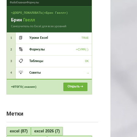
Файл
Главная
Формулы
=ДОБРО_ПОЖАЛОВАТЬ(«Брин Гвелл»)
Брин
Гвелл
Самоучитель по Excel для всех уровней
📗
Уроки Excel
1
TRUE
🔢
Формулы
2
=СУММ()
📋
Таблицы
3
OK
💡
Советы
4
→
Открыть →
=ИТОГО(знания)
Метки
excel
(87)
excel 2026
(7)