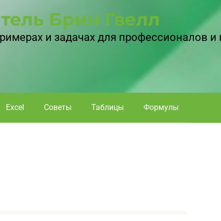
тель Брин Гвелл
 примерах и задачах для профессионалов и
Excel
Советы
Таблицы
Формулы