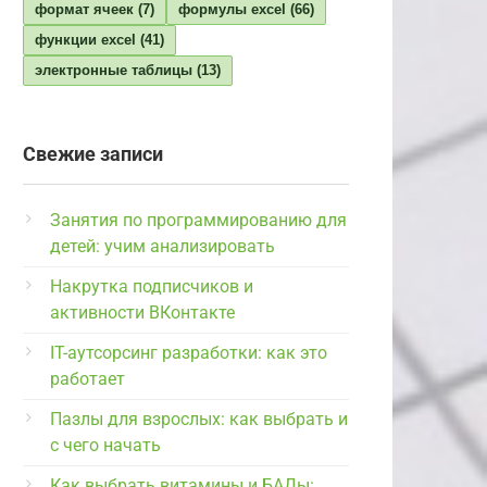
формат ячеек
(7)
формулы excel
(66)
функции excel
(41)
электронные таблицы
(13)
Свежие записи
Занятия по программированию для
детей: учим анализировать
Накрутка подписчиков и
активности ВКонтакте
IT-аутсорсинг разработки: как это
работает
Пазлы для взрослых: как выбрать и
с чего начать
Как выбрать витамины и БАДы: