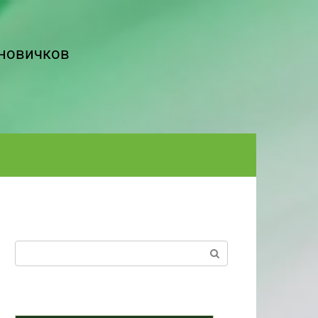
 новичков
Поиск: