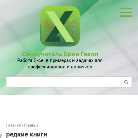
Перейти
к
контенту
Самоучитель Брин Гвелл
Работа Excel в примерах и задачах для
профессионалов и новичков
Поиск:
Главная страница
редкие книги