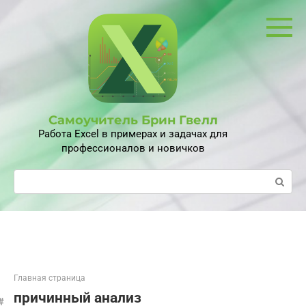
Перейти
к
контенту
Самоучитель Брин Гвелл
Работа Excel в примерах и задачах для
профессионалов и новичков
Поиск:
Главная страница
причинный анализ