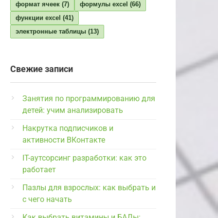
формат ячеек
(7)
формулы excel
(66)
функции excel
(41)
электронные таблицы
(13)
Свежие записи
Занятия по программированию для
детей: учим анализировать
Накрутка подписчиков и
активности ВКонтакте
IT-аутсорсинг разработки: как это
работает
Пазлы для взрослых: как выбрать и
с чего начать
Как выбрать витамины и БАДы: