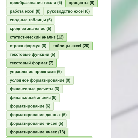
преобразование текста
(6)
проценты
(9)
работа excel
(8)
руководство excel
(8)
сводные таблицы
(6)
среднее значение
(6)
статистический анализ
(12)
строка формул
(6)
таблицы excel
(20)
текстовые функции
(6)
текстовый формат
(7)
управление проектами
(6)
условное форматирование
(8)
финансовые расчеты
(6)
финансовый анализ
(8)
форматирование
(6)
форматирование данных
(6)
форматирование чисел
(6)
форматирование ячеек
(13)