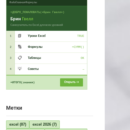
Файл
Главная
Формулы
=ДОБРО_ПОЖАЛОВАТЬ(«Брин Гвелл»)
Брин
Гвелл
Самоучитель по Excel для всех уровней
📗
Уроки Excel
1
TRUE
🔢
Формулы
2
=СУММ()
📋
Таблицы
3
OK
💡
Советы
4
→
Открыть →
=ИТОГО(знания)
Метки
excel
(87)
excel 2026
(7)