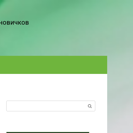
 новичков
Поиск: