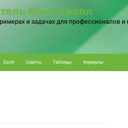
тель Брин Гвелл
 примерах и задачах для профессионалов и
Excel
Советы
Таблицы
Формулы