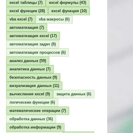
excel таблицы
(7)
excel формулы
(43)
excel функции
(28)
excel функция
(10)
vba excel
(7)
vba макросы
(6)
автоматизация
(7)
автоматизация excel
(17)
автоматизация задач
(8)
автоматизация процессов
(6)
анализ данных
(59)
аналитика данных
(7)
безопасность данных
(9)
визуализация данных
(11)
вычисления excel
(9)
защита данных
(6)
логические функции
(6)
математические операции
(7)
обработка данных
(36)
обработка информации
(9)