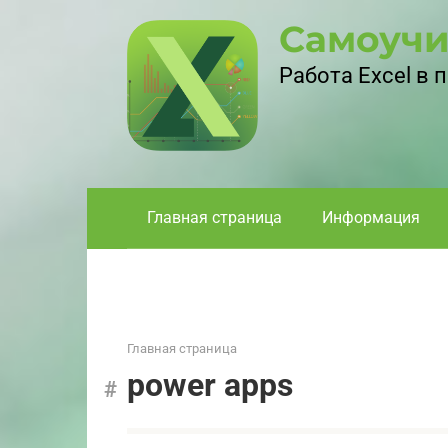
Перейти
Самоучи
к
контенту
Работа Excel в
Главная страница
Информация
Главная страница
power apps