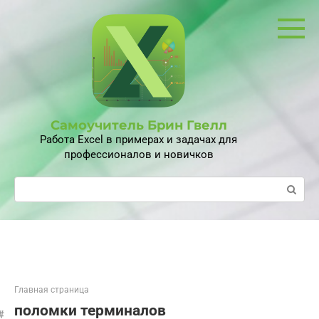
Перейти
к
контенту
Самоучитель Брин Гвелл
Работа Excel в примерах и задачах для
профессионалов и новичков
Поиск:
Главная страница
поломки терминалов