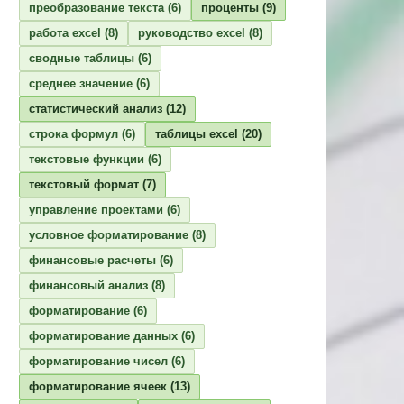
преобразование текста
(6)
проценты
(9)
работа excel
(8)
руководство excel
(8)
сводные таблицы
(6)
среднее значение
(6)
статистический анализ
(12)
строка формул
(6)
таблицы excel
(20)
текстовые функции
(6)
текстовый формат
(7)
управление проектами
(6)
условное форматирование
(8)
финансовые расчеты
(6)
финансовый анализ
(8)
форматирование
(6)
форматирование данных
(6)
форматирование чисел
(6)
форматирование ячеек
(13)