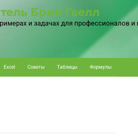
тель Брин Гвелл
 примерах и задачах для профессионалов и
Excel
Советы
Таблицы
Формулы