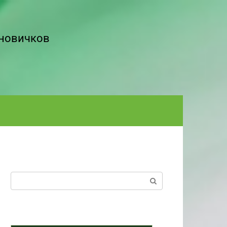
 новичков
Поиск: