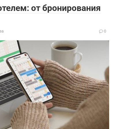
телем: от бронирования
ва
0