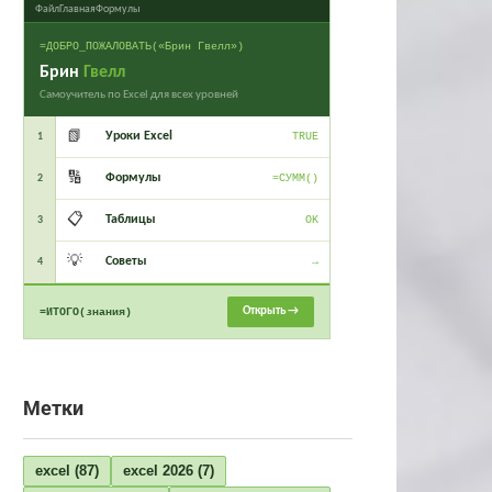
Файл
Главная
Формулы
=ДОБРО_ПОЖАЛОВАТЬ(«Брин Гвелл»)
Брин
Гвелл
Самоучитель по Excel для всех уровней
📗
Уроки Excel
1
TRUE
🔢
Формулы
2
=СУММ()
📋
Таблицы
3
OK
💡
Советы
4
→
Открыть →
=ИТОГО(знания)
Метки
excel
(87)
excel 2026
(7)