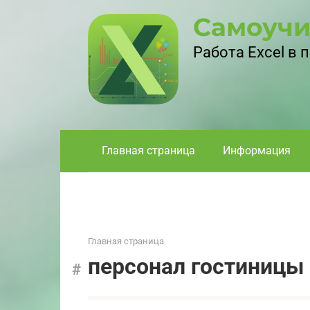
Перейти
Самоучи
к
контенту
Работа Excel в
Главная страница
Информация
Главная страница
персонал гостиницы