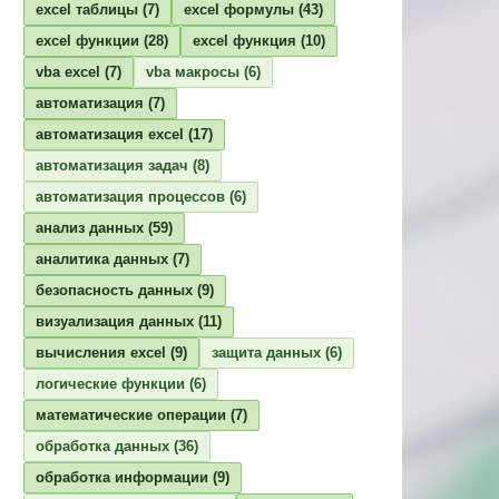
excel таблицы
(7)
excel формулы
(43)
excel функции
(28)
excel функция
(10)
vba excel
(7)
vba макросы
(6)
автоматизация
(7)
автоматизация excel
(17)
автоматизация задач
(8)
автоматизация процессов
(6)
анализ данных
(59)
аналитика данных
(7)
безопасность данных
(9)
визуализация данных
(11)
вычисления excel
(9)
защита данных
(6)
логические функции
(6)
математические операции
(7)
обработка данных
(36)
обработка информации
(9)