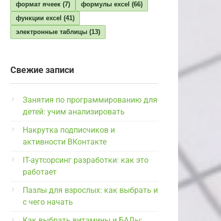
формат ячеек
(7)
формулы excel
(66)
функции excel
(41)
электронные таблицы
(13)
Свежие записи
Занятия по программированию для
детей: учим анализировать
Накрутка подписчиков и
активности ВКонтакте
IT-аутсорсинг разработки: как это
работает
Пазлы для взрослых: как выбрать и
с чего начать
Как выбрать витамины и БАДы: